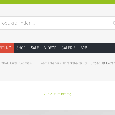
rodukte finden…
EITUNG
SHOP
SALE
VIDEOS
GALERIE
B2B
IXBAG Gürtel-Set mit 4 PET-Flaschenhalter / Getränkehalter
Sixbag Set Geträn
Zurück zum Beitrag