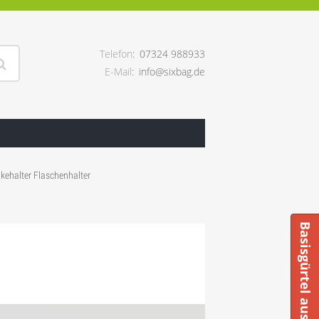
Telefon
07324 988933
E-Mail
info@sixbag.de
kehalter Flaschenhalter
Basisgürtel ausgewählt?