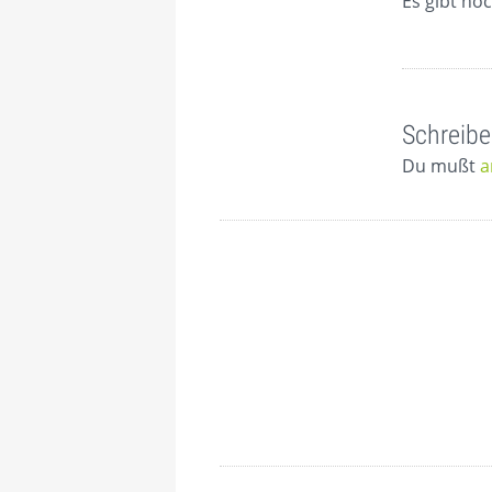
Es gibt no
entsperren
Schreibe
Du mußt
a