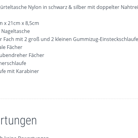
rteltasche Nylon in schwarz & silber mit doppelter Nahtre
m x 21cm x 8,5cm
e Nageltasche
er Fach mit 2 groß und 2 kleinen Gummizug-Einsteckschlauf
en
ale Fächer
aubendreher Fächer
merschlaufe
tzerklärung
aufe mit Karabiner
rtungen