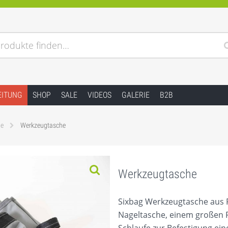
rodukte finden…
EITUNG
SHOP
SALE
VIDEOS
GALERIE
B2B
le
Werkzeugtasche
Werkzeugtasche
Sixbag Werkzeugtasche aus R
Nageltasche, einem großen F