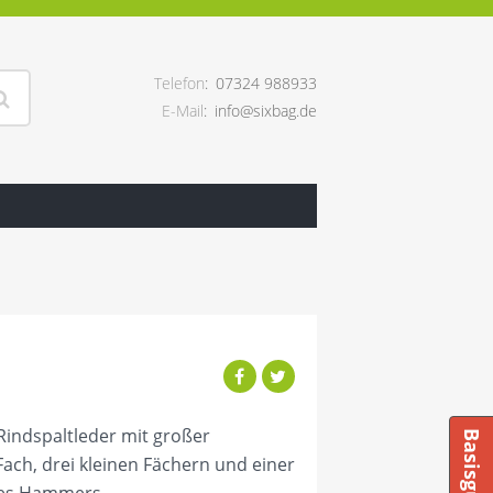
Telefon
07324 988933
E-Mail
info@sixbag.de
indspaltleder mit großer
ach, drei kleinen Fächern und einer