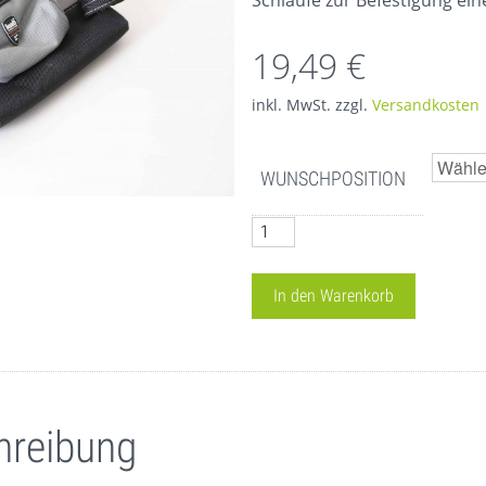
Schlaufe zur Befestigung ei
19,49
€
inkl. MwSt.
zzgl.
Versandkosten
WUNSCHPOSITION
Werkzeugtasche
Menge
In den Warenkorb
hreibung